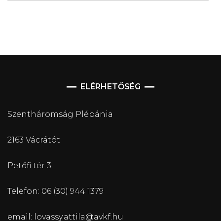
ELÉRHETŐSÉG
Szentháromság Plébánia
2163 Vácrátót
Petőfi tér 3.
Telefon: 06 (30) 944 1379
email: lovassy.attila@avkf.hu