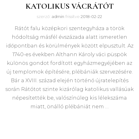
KATOLIKUS VÁCRÁTÓT
szerző:
admin
frissítve
2018-02-22
Rátót falu középkori szentegyháza a török
hódoltság másfél évszázada alatt ismeretlen
időpontban és körülmények között elpusztult. Az
1740-es években Althann Károly váci püspök
különös gondot fordított egyházmegyéjében az
új templomok építésére, plébániák szervezésére.
Bár a XVIII. század elején történő újratelepítés
során Rátótot szinte kizárólag katolikus vallásúak
népesítették be, valószínűleg kis lélekszáma
miatt, önálló plébániát nem …