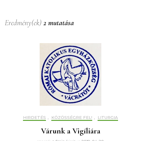
Eredmény(ek)
2 mutatása
HIRDETÉS
,
KÖZÖSSÉGRE FEL!
,
LITURGIA
Várunk a Vigíliára