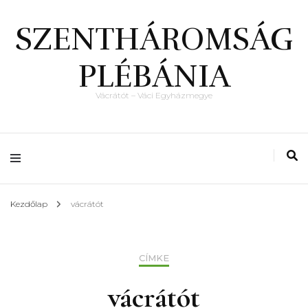
SZENTHÁROMSÁG
PLÉBÁNIA
Vácrátót – Váci Egyházmegye
Kezdőlap
vácrátót
CÍMKE
vácrátót