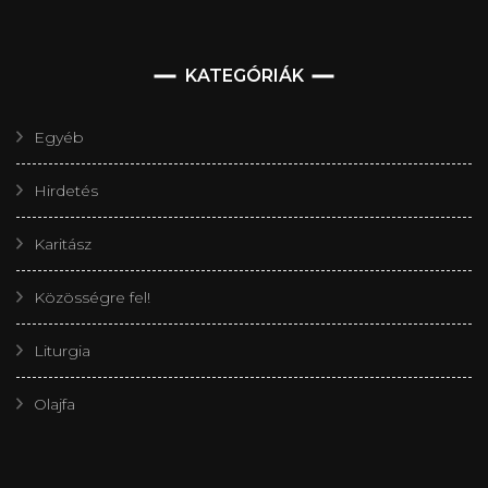
KATEGÓRIÁK
Egyéb
Hirdetés
Karitász
Közösségre fel!
Liturgia
Olajfa