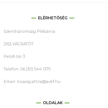
ELÉRHETŐSÉG
Szentháromság Plébánia
2163 VÁCRÁTÓT
Petőfi tér 3.
Telefon: 06 (30) 944 1379
Email: lovassy.attila@avkf.hu
OLDALAK