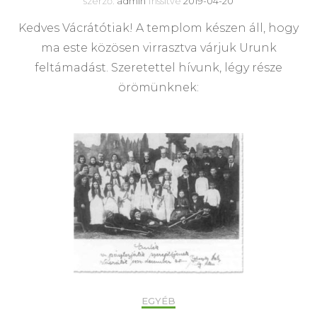
szerző:
admin
frissítve
2019-04-20
Kedves Vácrátótiak! A templom készen áll, hogy
ma este közösen virrasztva várjuk Urunk
feltámadást. Szeretettel hívunk, légy része
örömünknek:
EGYÉB