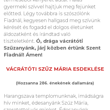
gyermeki szívvel hajtjuk meg fejünket
előtted. Légy továbbra is szószólónk
Fiadnál, kegyesen hallgasd meg szívünk
kérését és fogadd el dolgos életünket
áldozatként és irándtad való
tiszteletként.
Ó, drága vácrátóti
Szűzanyánk, járj közben értünk Szent
Fiadnál! Ámen!
VÁCRÁTÓTI SZŰZ MÁRIA ESDEKLÉSE
(Hozsanna 286. énekének dallamára)
Harangszava templomunknak, imádságra
hív minket, édesanyánk Szűz Mária,
szeretettel vár minket. Édesanyánk,