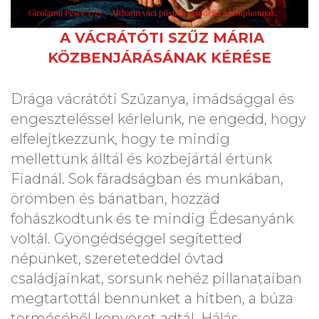
A VÁCRÁTÓTI SZŰZ MÁRIA
KÖZBENJÁRÁSÁNAK KÉRÉSE
Drága vácrátóti Szűzanya, imádsággal és
engeszteléssel kérlelünk, ne engedd, hogy
elfelejtkezzünk, hogy te mindig
mellettünk álltál és közbejártál értünk
Fiadnál. Sok fáradságban és munkában,
örömben és bánatban, hozzád
fohászkodtunk és te mindig Édesanyánk
voltál. Gyöngédséggel segítetted
népünket, szereteteddel óvtad
családjainkat, sorsunk nehéz pillanataiban
megtartottál bennünket a hitben, a búza
terméséből kenyeret adtál. Hálás