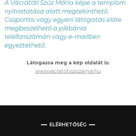
A Vácrátóti Szűz Mária képe a templom
nyitvatatása alatt megtekinthető.
Csoportos vagy egyéni látogatás előre
megbeszélhető a plébánia
telefonszámán vagy e-mailben
egyeztethető.
Látogassa meg a kép oldalát is:
www.vacratotiszuzanya.hu
ELÉRHETŐSÉG