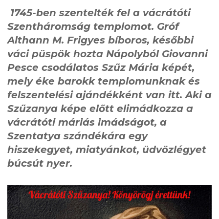
1745-ben szentelték fel a vácrátóti
Szentháromság templomot. Gróf
Althann M. Frigyes bíboros, későbbi
váci püspök hozta Nápolyból Giovanni
Pesce csodálatos Szűz Mária képét,
mely éke barokk templomunknak és
felszentelési ajándékként van itt. Aki a
Szűzanya képe előtt elimádkozza a
vácrátóti máriás imádságot, a
Szentatya szándékára egy
hiszekegyet, miatyánkot, üdvözlégyet
búcsút nyer.