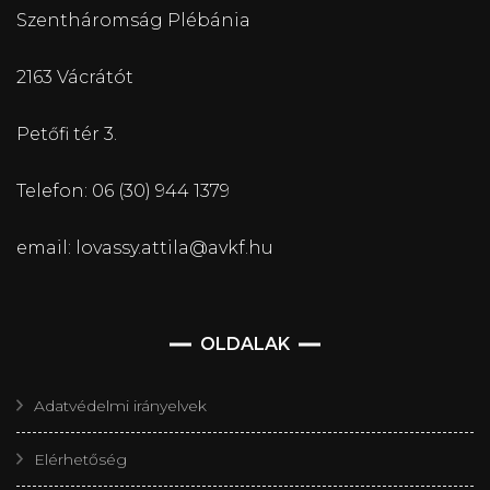
Szentháromság Plébánia
2163 Vácrátót
Petőfi tér 3.
Telefon: 06 (30) 944 1379
email: lovassy.attila@avkf.hu
OLDALAK
Adatvédelmi irányelvek
Elérhetőség