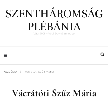
SZENTHÁROMSÁG
PLÉBÁNIA
Vácrátót – Váci Egyházmegye
Kezdőlap
Vácrátóti Szűz Mária
Vácrátóti Szűz Mária