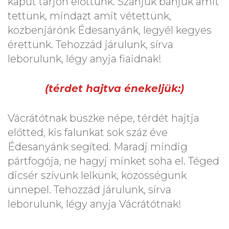
kaput tárjon előttünk. Szánjuk bánjuk amit
tettünk, mindazt amit vétettünk,
közbenjárónk Édesanyánk, legyél kegyes
érettünk. Tehozzád járulunk, sírva
leborulunk, légy anyja fiaidnak!
(térdet hajtva énekeljük:)
Vácrátótnak büszke népe, térdét hajtja
előtted, kis falunkat sok száz éve
Édesanyánk segíted. Maradj mindig
pártfogója, ne hagyj minket soha el. Téged
dicsér szívünk lelkünk, közösségünk
ünnepel. Tehozzád járulunk, sírva
leborulunk, légy anyja Vácrátótnak!