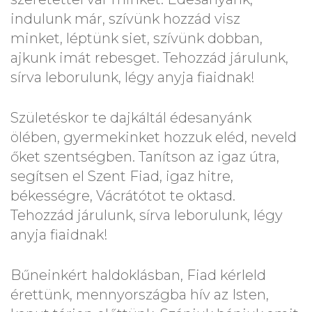
indulunk már, szívünk hozzád visz
minket, léptünk siet, szívünk dobban,
ajkunk imát rebesget. Tehozzád járulunk,
sírva leborulunk, légy anyja fiaidnak!
Születéskor te dajkáltál édesanyánk
ölében, gyermekinket hozzuk eléd, neveld
őket szentségben. Tanítson az igaz útra,
segítsen el Szent Fiad, igaz hitre,
békességre, Vácrátótot te oktasd.
Tehozzád járulunk, sírva leborulunk, légy
anyja fiaidnak!
Bűneinkért haldoklásban, Fiad kérleld
érettünk, mennyországba hív az Isten,