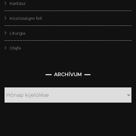
Karitász
Közösségre fel!
Liturgia
Olajfa
Archívum
ARCHÍVUM