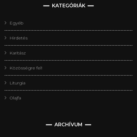
KATEGÓRIÁK
Egyéb
Hirdetés
Karitász
Közösségre fel!
Liturgia
Olajfa
Archívum
ARCHÍVUM