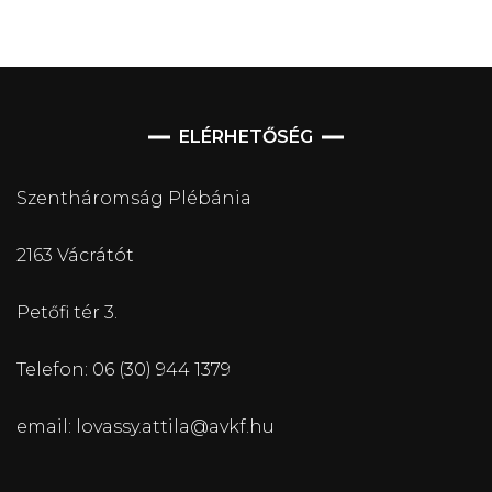
ELÉRHETŐSÉG
Szentháromság Plébánia
2163 Vácrátót
Petőfi tér 3.
Telefon: 06 (30) 944 1379
email: lovassy.attila@avkf.hu