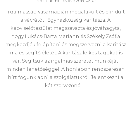
szerző:
admin
frissítve
2019-05-02
Irgalmasság vasárnapján megalakult és elindult
a vácrátóti Egyházközség karitásza. A
képviselőtestület megszavazta és jóváhagyta,
hogy Lukács-Barta Mariann és Székely Zsófia
megkezdjék felépíteni és megszervezni a karitász
ima és segítő életét. A karitász lelkes tagokat is
vár. Segítsük az irgalmas szeretet munkáját
minden lehetőséggel. A honlapon rendszeresen
hírt fogunk adni a szolgálatukról. Jelentkezni a
két szervezőnél …