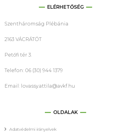
ELÉRHETŐSÉG
Szentháromság Plébánia
2163 VÁCRÁTÓT
Petőfi tér 3.
Telefon: 06 (30) 944 1379
Email: lovassy.attila@avkf.hu
OLDALAK
Adatvédelmi irányelvek