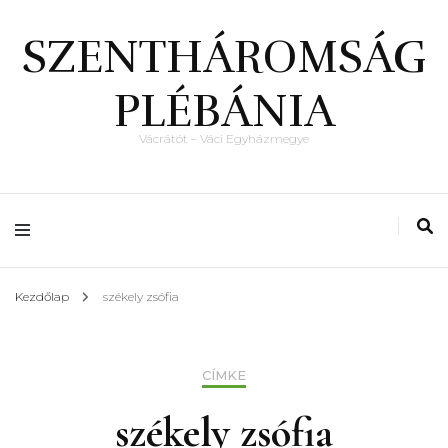
SZENTHÁROMSÁG
PLÉBÁNIA
Vácrátót – Váci Egyházmegye
Kezdőlap
székely zsófia
CÍMKE
székely zsófia