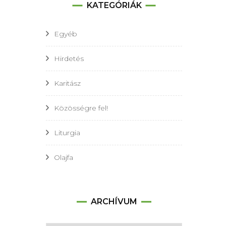
KATEGÓRIÁK
Egyéb
Hirdetés
Karitász
Közösségre fel!
Liturgia
Olajfa
Archívum
ARCHÍVUM