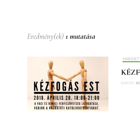
Eredmény(ek)
1 mutatása
HIRDET
KÉZF
szerző:
a