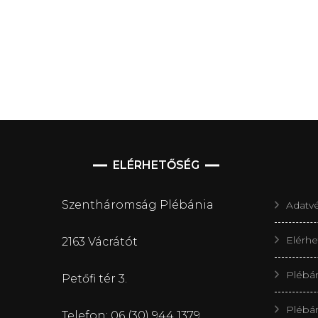
ELÉRHETŐSÉG
Szentháromság Plébánia
Adatvé
Elérh
2163 Vácrátót
Plébá
Petőfi tér 3.
Plébá
Telefon: 06 (30) 944 1379