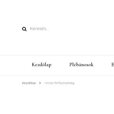
Keresés:
Kezdőlap
Plébánosok
E
Kezdőlap
rimóci férfiszövetség