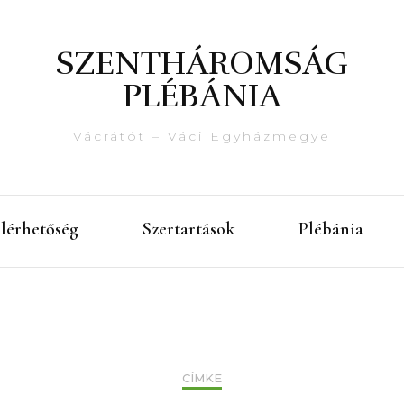
SZENTHÁROMSÁG
PLÉBÁNIA
Vácrátót – Váci Egyházmegye
lérhetőség
Szertartások
Plébánia
CÍMKE