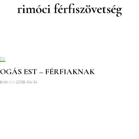
rimóci férfiszövetség
ÉS
OGÁS EST – FÉRFIAKNAK
dmin
be
2018-04-14