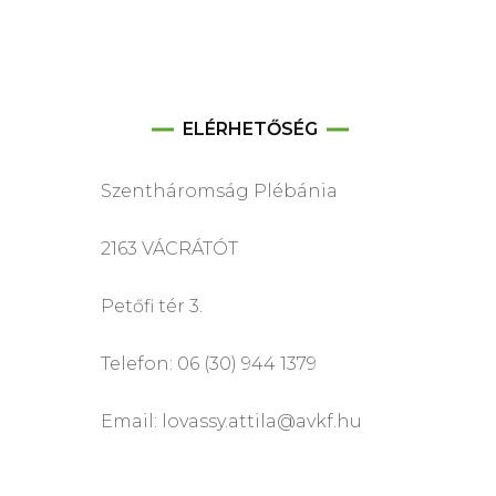
ELÉRHETŐSÉG
Szentháromság Plébánia
2163 VÁCRÁTÓT
Petőfi tér 3.
Telefon: 06 (30) 944 1379
Email: lovassy.attila@avkf.hu