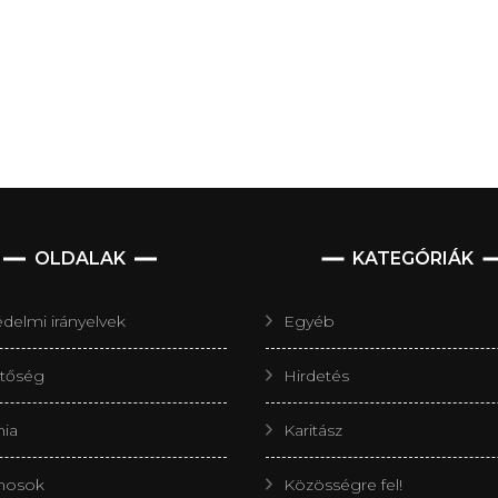
OLDALAK
KATEGÓRIÁK
delmi irányelvek
Egyéb
etőség
Hirdetés
nia
Karitász
nosok
Közösségre fel!