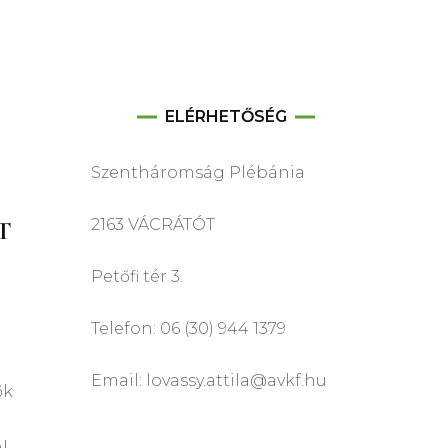
ELÉRHETŐSÉG
Szentháromság Plébánia
T
2163 VÁCRÁTÓT
Petőfi tér 3.
Telefon: 06 (30) 944 1379
Email: lovassy.attila@avkf.hu
ők
l