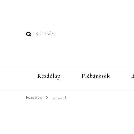
Keresés:
Kezdőlap
Plébánosok
E
Kezdőlap
januar 1.