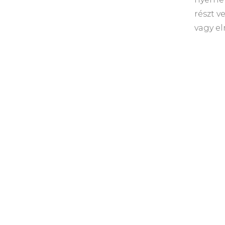
részt v
vagy e