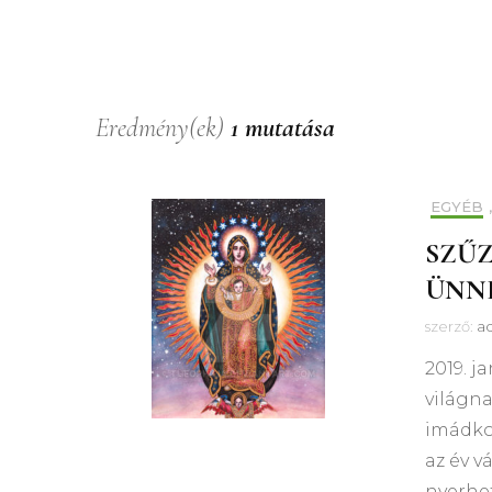
Eredmény(ek)
1 mutatása
EGYÉB
SZŰZ
ÜNN
szerző:
a
2019. j
világn
imádkoz
az év v
nyerhe