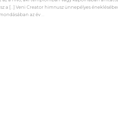
esz a […] Veni Creator himnusz ünnepélyes énekléséb
lmondásában az év …