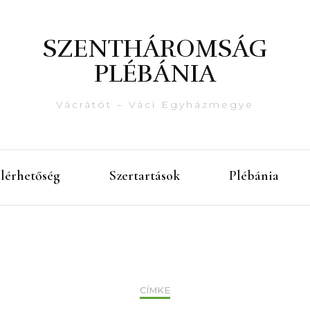
SZENTHÁROMSÁG
PLÉBÁNIA
Vácrátót – Váci Egyházmegye
lérhetőség
Szertartások
Plébánia
CÍMKE