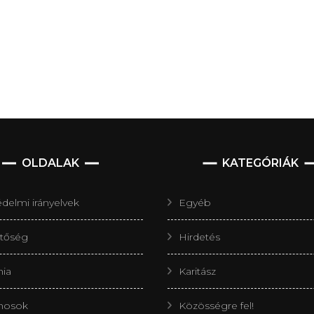
OLDALAK
KATEGÓRIÁK
delmi irányelvek
Egyéb
etőség
Hirdetés
nia
Karitász
nosok
Közösségre fel!