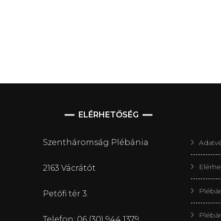
ELÉRHETŐSÉG
Szentháromság Plébánia
Adatvé
Elérh
2163 Vácrátót
Plébá
Petőfi tér 3.
Plébá
Telefon: 06 (30) 944 1379