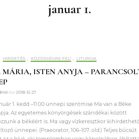
januar 1.
,
HIRDETÉS
,
KÖZÖSSÉGRE FEL!
,
LITURGIA
 MÁRIA, ISTEN ANYJA – PARANCSOL
EP
dmin
be
2018-12-27
anuár 1. kedd –11:00 ünnepi szentmise Ma van a Béke
apja. Az egyetemes könyörgések szándékai között
zunk a békéért is. Ma vagy vízkeresztkor kihirdethet
áltozó ünnepei. (Praeorator, 106–107. old.) Teljes búcsút
t az a hívő, aki templomban vagy kápolnában áhítatta