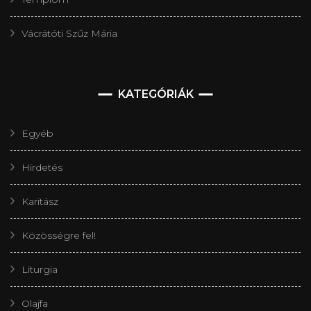
Vácrátóti Szűz Mária
KATEGÓRIÁK
Egyéb
Hirdetés
Karitász
Közösségre fel!
Liturgia
Olajfa