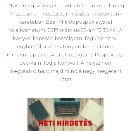
„Nyisd meg szived, ébreszd a hited, mozdulj meg
Krisztusért!” – közösségi missziós nagyböjtünk
keretében Beer Miklós püspök atyával
találkozhatunk 2019. március 28-án, 18:30-tól. A
könyvei kapcsán beszélgetni fogunk hitről,
egyházról, a keresztény ember életének
mindennapjairól. A találkozó utána Püspök atya
dedikálni fogja könyveit. A helyszinen
megvásárolható majd mind a négy megjelent
kötet.