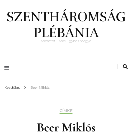
SZENTHÁROMSÁG
PLÉBÁNIA
Vácrátót – Váci Egyházmegye
Kezdőlap
Beer Miklós
CÍMKE
Beer Miklós