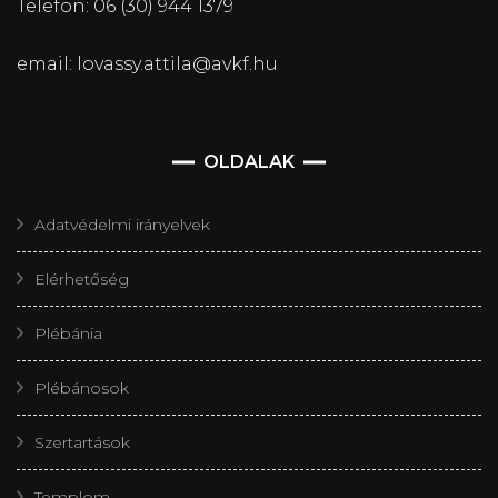
Telefon: 06 (30) 944 1379
email: lovassy.attila@avkf.hu
OLDALAK
Adatvédelmi irányelvek
Elérhetőség
Plébánia
Plébánosok
Szertartások
Templom