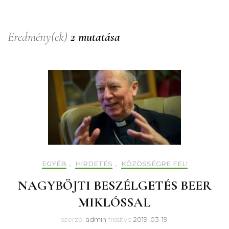
Eredmény(ek)
2 mutatása
EGYÉB
,
HIRDETÉS
,
KÖZÖSSÉGRE FEL!
NAGYBÖJTI BESZÉLGETÉS BEER
MIKLÓSSAL
szerző:
admin
frissítve
2019-03-19