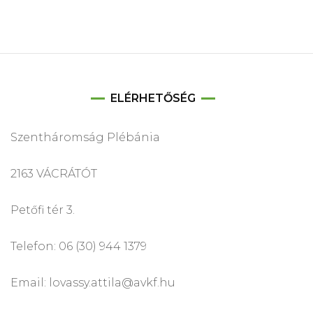
ELÉRHETŐSÉG
Szentháromság Plébánia
2163 VÁCRÁTÓT
Petőfi tér 3.
Telefon: 06 (30) 944 1379
Email: lovassy.attila@avkf.hu