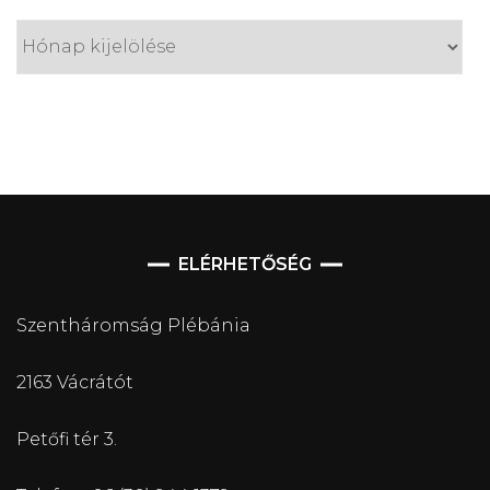
ELÉRHETŐSÉG
Szentháromság Plébánia
2163 Vácrátót
Petőfi tér 3.