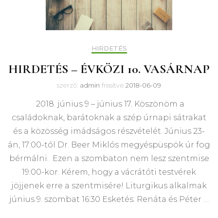
HIRDETÉS
HIRDETÉS – ÉVKÖZI 10. VASÁRNAP
szerző:
admin
frissítve
2018-06-09
2018. június 9 – június 17. Köszönöm a
családoknak, barátoknak a szép úrnapi sátrakat
és a közösség imádságos részvételét. Június 23-
án, 17:00-tól Dr. Beer Miklós megyéspüspök úr fog
bérmálni. Ezen a szombaton nem lesz szentmise
19:00-kor. Kérem, hogy a vácrátóti testvérek
jöjjenek erre a szentmisére! Liturgikus alkalmak
június 9. szombat 16:30 Esketés: Renáta és Péter …