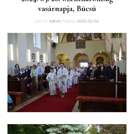
vasárnapja, Búcsú
szerző:
admin
frissítve
2025-02-04