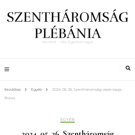
SZENTHÁROMSÁG
PLÉBÁNIA
Vácrátót – Váci Egyházmegye
Kezdőlap
Egyéb
2024. 05. 26. Szentháromság vasárnapja,
Búcsú
EGYÉB
2024. 05. 26. Szentháromság