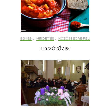
EGYÉB
,
HIRDETÉS
,
KÖZÖSSÉGRE FEL!
LECSÓFŐZÉS