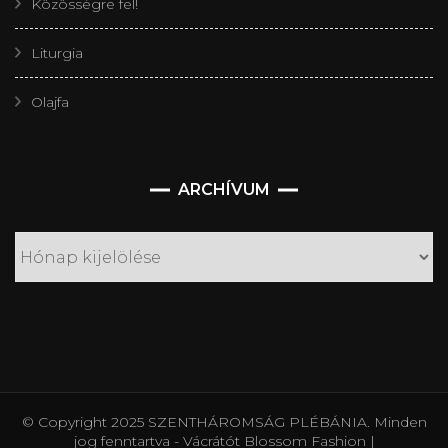
Közösségre fel!
Liturgia
Olajfa
Archívum
ARCHÍVUM
© Copyright 2025 SZENTHÁROMSÁG PLÉBÁNIA. Minden
jog fenntartva - Vácrátót
Blossom Fashion |