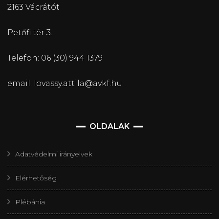
2163 Vácrátót
Petőfi tér 3.
Telefon: 06 (30) 944 1379
email: lovassy.attila@avkf.hu
OLDALAK
Adatvédelmi irányelvek
Elérhetőség
Plébánia