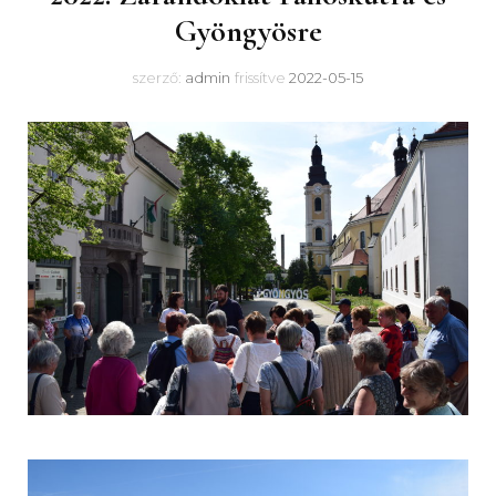
Gyöngyösre
szerző:
admin
frissítve
2022-05-15