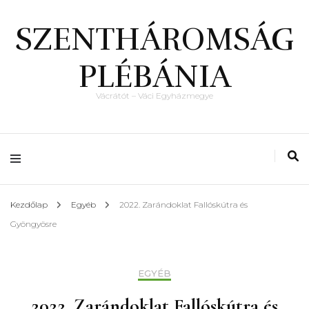
SZENTHÁROMSÁG
PLÉBÁNIA
Vácrátót – Váci Egyházmegye
Kezdőlap
Egyéb
2022. Zarándoklat Fallóskútra és
Gyöngyösre
EGYÉB
2022. Zarándoklat Fallóskútra és