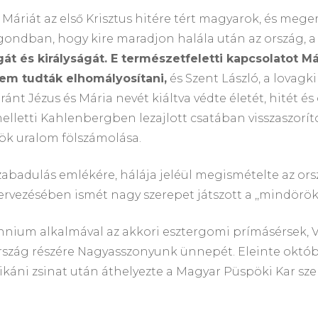
áriát az első Krisztus hitére tért magyarok, és megerő
 gondban, hogy kire maradjon halála után az ország, a 
át és királyságát. E természetfeletti kapcsolatot M
sem tudták elhomályosítani,
és Szent László, a lovagki
ránt Jézus és Mária nevét kiáltva védte életét, hitét é
melletti Kahlenbergben lezajlott csatában visszaszoríto
k uralom fölszámolása.
ölszabadulás emlékére, hálája jeléül megismételte az ors
zervezésében ismét nagy szerepet játszott a ,,mindörö
ennium alkalmával az akkori esztergomi prímásérsek, 
zág részére Nagyasszonyunk ünnepét. Eleinte október
Vatikáni zsinat után áthelyezte a Magyar Püspöki Kar sz