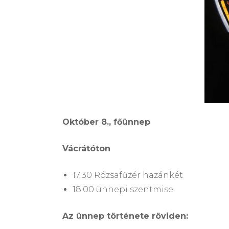
Október 8., főünnep
Vácrátóton
17:30 Rózsafűzér hazánkét
18:00 ünnepi szentmise
Az ünnep története röviden: