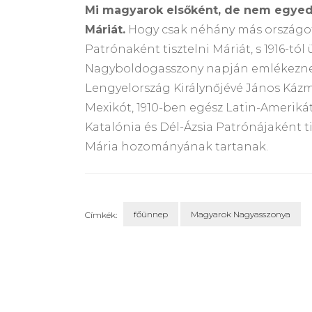
Mi magyarok elsőként, de nem egyed
Máriát.
Hogy csak néhány más országot 
Patrónaként tisztelni Máriát, s 1916-tól
Nagyboldogasszony napján emlékeznek rá
Lengyelország Királynőjévé János Kázmér
Mexikót, 1910-ben egész Latin-Amerikát
Katalónia és Dél-Ázsia Patrónájaként ti
Mária hozományának tartanak.
főünnep
Magyarok Nagyasszonya
Címkék:
Bejegyzések
navigációja