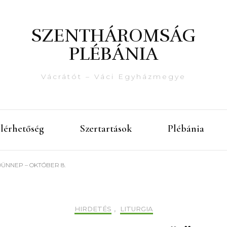
SZENTHÁROMSÁG
PLÉBÁNIA
Vácrátót – Váci Egyházmegye
lérhetőség
Szertartások
Plébánia
ÜNNEP – OKTÓBER 8.
HIRDETÉS
,
LITURGIA