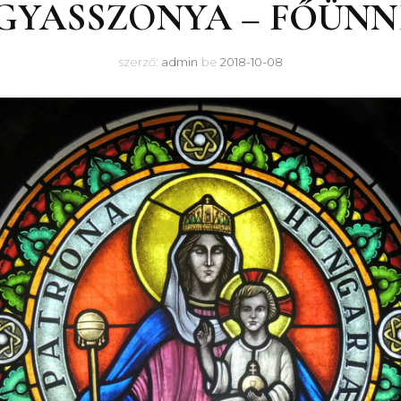
YASSZONYA – FŐÜNNEP
szerző:
admin
be
2018-10-08