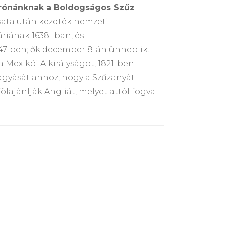
trónánknak a Boldogságos Szűz
sata után kezdték nemzeti
áriának 1638- ban, és
647-ben; ők december 8-án ünneplik.
a Mexikói Alkirályságot, 1821-ben
hagyását ahhoz, hogy a Szűzanyát
ölajánlják Angliát, melyet attól fogva