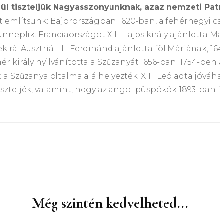
ül tiszteljük Nagyasszonyunknak, azaz nemzeti Pa
említsünk: Bajorországban 1620-ban, a fehérhegyi c
 ünneplik. Franciaországot XIII. Lajos király ajánlotta M
. Ausztriát III. Ferdinánd ajánlotta föl Máriának, 1
 király nyilvánította a Szűzanyát 1656-ban. 1754-ben 
 a Szűzanya oltalma alá helyezték. XIII. Leó adta jóvá
szteljék, valamint, hogy az angol püspökök 1893-ban f
Még szintén kedvelheted...