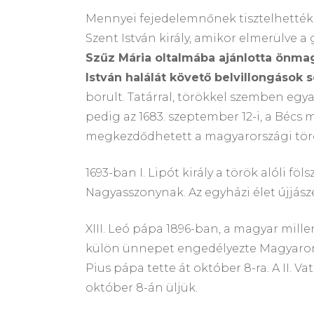
Mennyei fejedelemnőnek tisztelhették M
Szent István király, amikor elmerülve a
Szűz Mária oltalmába ajánlotta önmag
István halálát követő belvillongások 
borult. Tatárral, törökkel szemben egya
pedig az 1683. szeptember 12-i, a Bécs 
megkezdődhetett a magyarországi törö
1693-ban I. Lipót király a török alóli f
Nagyasszonynak. Az egyházi élet újjás
XIII. Leó pápa 1896-ban, a magyar mill
külön ünnepet engedélyezte Magyarors
Pius pápa tette át október 8-ra. A II. 
október 8-án üljük.