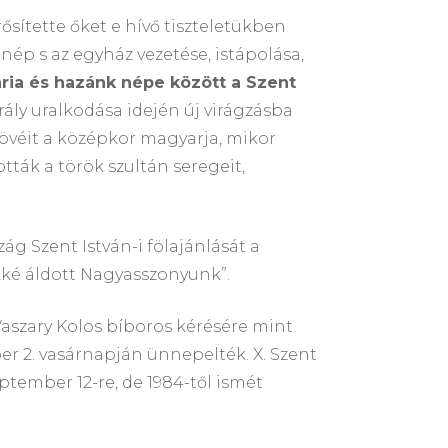
sítette őket e hívő tiszteletükben
nép s az egyház vezetése, istápolása,
ária és hazánk népe között a Szent
rály uralkodása idején új virágzásba
s övéit a középkor magyarja, mikor
tták a török szultán seregeit,
zág Szent István-i fölajánlását a
kké áldott Nagyasszonyunk”.
Vaszary Kolos bíboros kérésére mint
 2. vasárnapján ünnepelték. X. Szent
eptember 12-re, de 1984-től ismét