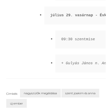
július 29. vasárnap - Évk. 
09:30 szentmise
+ Gulyás János n. Anna
nagyszülők megáldása
szent joakim és anna
Címkék:
új ember