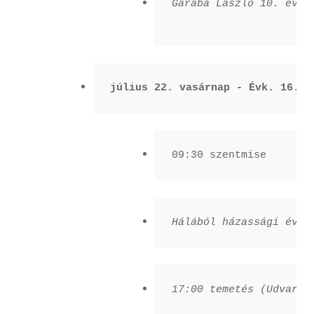
Garaba László 10. évf. 
július 22. vasárnap - Évk. 16. v
09:30 szentmise
Hálából házassági évfo
17:00 temetés (Udvardy 