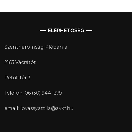
ELÉRHETŐSÉG
Szentháromság Plébánia
2163 Vácrátót
Petőfi tér 3.
Telefon: 06 (30) 944 1379
email: lovassy.attila@avkf.hu