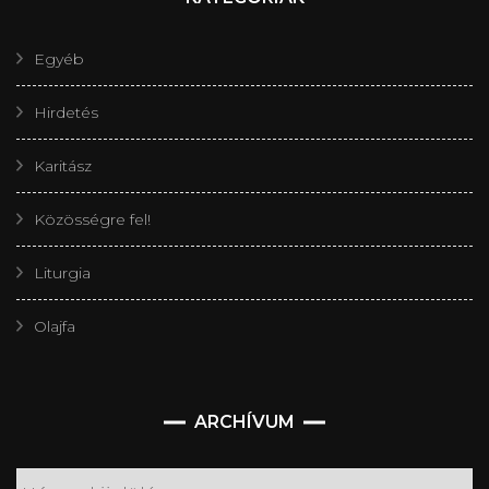
Egyéb
Hirdetés
Karitász
Közösségre fel!
Liturgia
Olajfa
Archívum
ARCHÍVUM