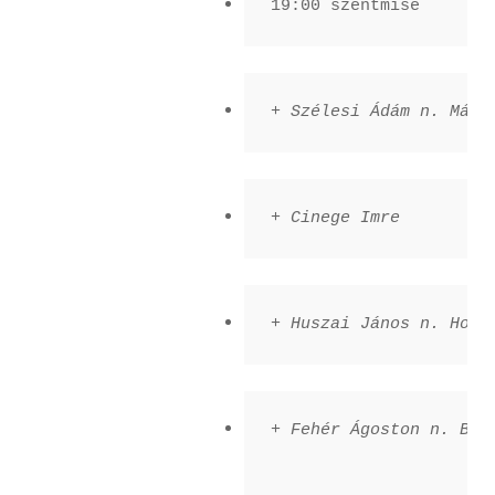
19:00 szentmise
+ Szélesi Ádám n. Mári
+ Cinege Imre
+ Huszai János n. Horv
+ Fehér Ágoston n. Bátf