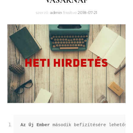
VASÁRNAP
szerző:
admin
frissítve
2018-07-21
Az Új Ember 
második befizítésére lehetőség