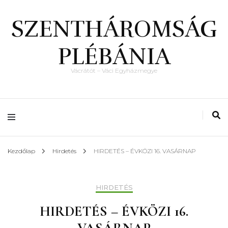
SZENTHÁROMSÁG
PLÉBÁNIA
Vácrátót – Váci Egyházmegye
Kezdőlap
Hirdetés
HIRDETÉS – ÉVKÖZI 16. VASÁRNAP
HIRDETÉS
HIRDETÉS – ÉVKÖZI 16.